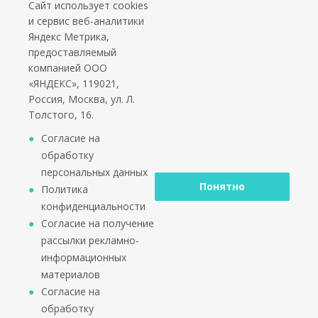
Сайт использует cookies
Подпишитесь на еженедельный новостной бюллетень и получайте наши
и сервис веб-аналитики
лучшие материалы каждую пятницу!
Яндекс Метрика,
предоставляемый
Социальные сети
компанией ООО
«ЯНДЕКС», 119021,
Россия, Москва, ул. Л.
Толстого, 16.
*работаем только с юридическими лицами и ИП
Согласие на
обработку
персональных данных
Понятно
Политика
конфиденциальности
2002 - 2026 © PuntoGroup - производитель городской
Согласие на получение
мебели.
рассылки рекламно-
Производитель имеет право вносить изменения в
информационных
техническую документацию с минимальными
материалов
изменениями во внешнем виде продукта.
Согласие на
ООО «Алюдеко-К» ИНН 4401028410 ОГРН
обработку
1024400509121