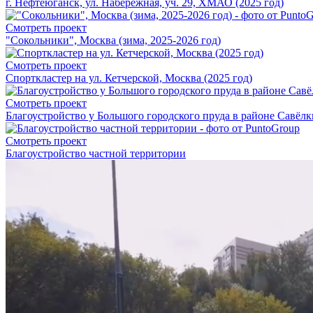
г. Нефтеюганск, ул. Набережная, уч. 29, ХМАО (2025 год)
Смотреть проект
"Сокольники", Москва (зима, 2025-2026 год)
Смотреть проект
Спорткластер на ул. Кетчерской, Москва (2025 год)
Смотреть проект
Благоустройство у Большого городского пруда в районе Савёлки
Смотреть проект
Благоустройство частной территории