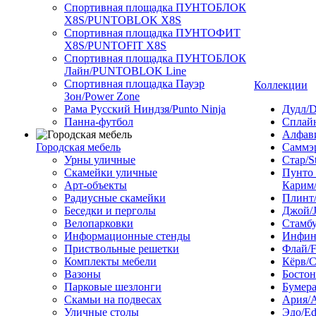
Спортивная площадка ПУНТОБЛОК
X8S/PUNTOBLOK X8S
Спортивная площадка ПУНТОФИТ
X8S/PUNTOFIT X8S
Спортивная площадка ПУНТОБЛОК
Лайн/PUNTOBLOK Line
Спортивная площадка Пауэр
Коллекции
Зон/Power Zone
Рама Русский Ниндзя/Punto Ninja
Дудл/D
Панна-футбол
Сплайн
Алфави
Городская мебель
Саммэ
Урны уличные
Стар/S
Скамейки уличные
Пунто
Арт-объекты
Карим/
Радиусные скамейки
Плинт/
Беседки и перголы
Джой/
Велопарковки
Стамбу
Информационные стенды
Инфини
Приствольные решетки
Флай/F
Комплекты мебели
Кёрв/C
Вазоны
Бостон
Парковые шезлонги
Бумера
Скамьи на подвесах
Ария/A
Уличные столы
Эдо/E