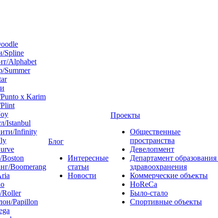
oodle
/Spline
т/Alphabet
р/Summer
tar
 и
Punto x Karim
Plint
Joy
Проекты
л/Istanbul
ти/Infinity
Общественные
ly
пространства
Блог
urve
Девелопмент
/Boston
Интересные
Департамент образования
нг/Boomerang
статьи
здравоохранения
ria
Новости
Коммерческие объекты
do
HoReCa
/Roller
Было-стало
он/Papillon
Спортивные объекты
ega