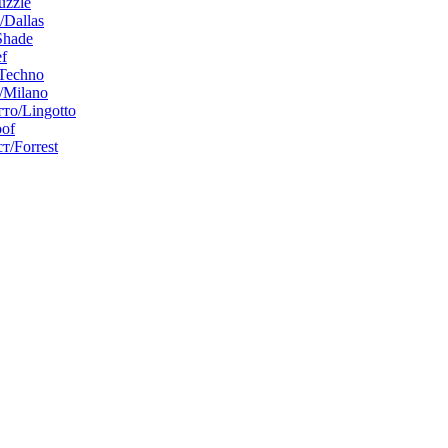
uzzle
/Dallas
Shade
f
Techno
Milano
то/Lingotto
of
т/Forrest