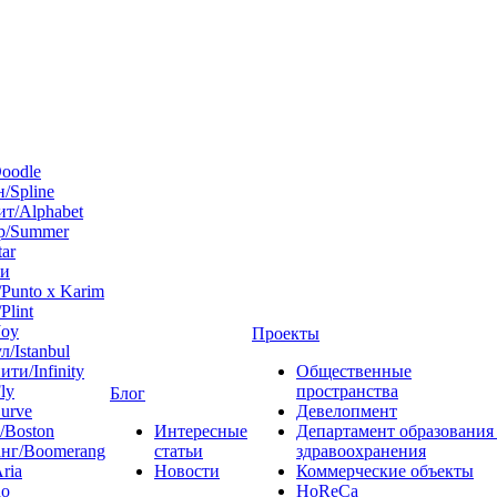
oodle
/Spline
т/Alphabet
р/Summer
tar
 и
Punto x Karim
Plint
Joy
Проекты
л/Istanbul
ти/Infinity
Общественные
ly
пространства
Блог
urve
Девелопмент
/Boston
Интересные
Департамент образования
нг/Boomerang
статьи
здравоохранения
ria
Новости
Коммерческие объекты
do
HoReCa