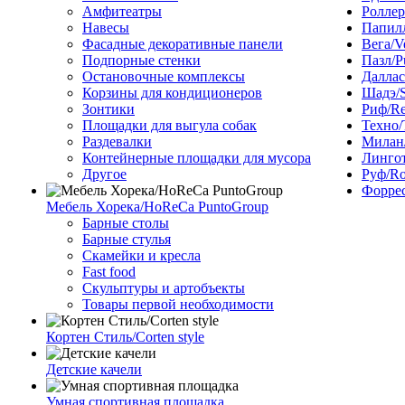
Амфитеатры
Роллер
Навесы
Папилл
Фасадные декоративные панели
Вега/V
Подпорные стенки
Пазл/P
Остановочные комплексы
Даллас
Корзины для кондиционеров
Шадэ/
Зонтики
Риф/Re
Площадки для выгула собак
Техно/
Раздевалки
Милан/
Контейнерные площадки для мусора
Лингот
Другое
Руф/Ro
Форрес
Мебель Хорека/HoReCa PuntoGroup
Барные столы
Барные стулья
Скамейки и кресла
Fast food
Скульптуры и артобъекты
Товары первой необходимости
Кортен Стиль/Corten style
Детские качели
Умная спортивная площадка