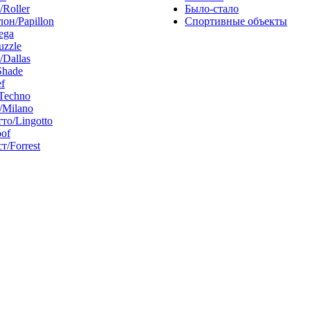
/Roller
Было-стало
он/Papillon
Спортивные объекты
ega
uzzle
/Dallas
Shade
f
Techno
Milano
то/Lingotto
of
т/Forrest