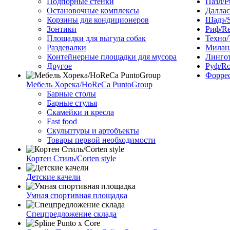
Подпорные стенки
Пазл/P
Остановочные комплексы
Даллас
Корзины для кондиционеров
Шадэ/
Зонтики
Риф/Re
Площадки для выгула собак
Техно/
Раздевалки
Милан/
Контейнерные площадки для мусора
Лингот
Другое
Руф/Ro
Форрес
Мебель Хорека/HoReCa PuntoGroup
Барные столы
Барные стулья
Скамейки и кресла
Fast food
Скульптуры и артобъекты
Товары первой необходимости
Кортен Стиль/Corten style
Детские качели
Умная спортивная площадка
Спецпредложение склада