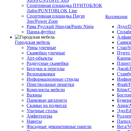
X8S/PUNTOFIT X8S
Спортивная площадка ПУНТОБЛОК
Лайн/PUNTOBLOK Line
Спортивная площадка Пауэр
Коллекции
Зон/Power Zone
Рама Русский Ниндзя/Punto Ninja
Дудл/D
Панна-футбол
Сплайн
Алфави
Городская мебель
Саммэ
Урны уличные
Стар/S
Скамейки уличные
Пунто
Арт-объекты
Карим/
Радиусные скамейки
Плинт/
Беседки и перголы
Джой/
Велопарковки
Стамбу
Информационные стенды
Инфини
Приствольные решетки
Флай/F
Комплекты мебели
Кёрв/C
Вазоны
Бостон
Парковые шезлонги
Бумера
Скамьи на подвесах
Ария/A
Уличные столы
Эдо/E
Амфитеатры
Роллер
Навесы
Папилл
Фасадные декоративные панели
Вега/V