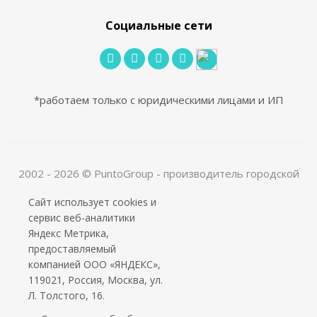
Социальные сети
*работаем только с юридическими лицами и ИП
2002 - 2026 © PuntoGroup - производитель городской
мебели.
Сайт использует cookies и
Производитель имеет право вносить изменения в
сервис веб-аналитики
техническую документацию с минимальными
Яндекс Метрика,
изменениями во внешнем виде продукта.
предоставляемый
ООО «Алюдеко-К» ИНН 4401028410 ОГРН
компанией ООО «ЯНДЕКС»,
1024400509121
119021, Россия, Москва, ул.
Л. Толстого, 16.