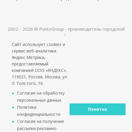
2002 - 2026 © PuntoGroup - производитель городской
мебели.
Производитель имеет право вносить изменения в
Сайт использует cookies и
техническую документацию с минимальными
сервис веб-аналитики
изменениями во внешнем виде продукта.
Яндекс Метрика,
предоставляемый
ООО «Алюдеко-К» ИНН 4401028410 ОГРН
компанией ООО «ЯНДЕКС»,
1024400509121
119021, Россия, Москва, ул.
Л. Толстого, 16.
Согласие на обработку
персональных данных
Политика
Понятно
конфиденциальности
Согласие на получение
рассылки рекламно-