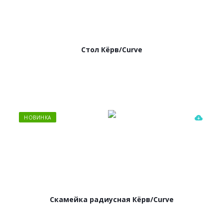
Стол Кёрв/Curve
НОВИНКА
Скамейка радиусная Кёрв/Curve