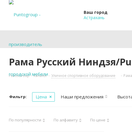
Ваш город
Астрахань
Рама Русский Ниндзя/Pun
PuntoGroup
-
Каталог
-
Уличное спортивное оборудование
-
Рама
Цена
Наши предложения
Высота
Фильтр:
По популярности
По алфавиту
По цене