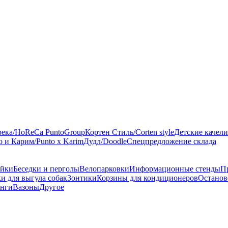
река/HoReCa PuntoGroup
Кортен Стиль/Corten style
Детские качели
 и Карим/Punto x Karim
Дудл/Doodle
Спецпредложение склада
ейки
Беседки и перголы
Велопарковки
Информационные стенды
П
и для выгула собак
Зонтики
Корзины для кондиционеров
Останов
онги
Вазоны
Другое