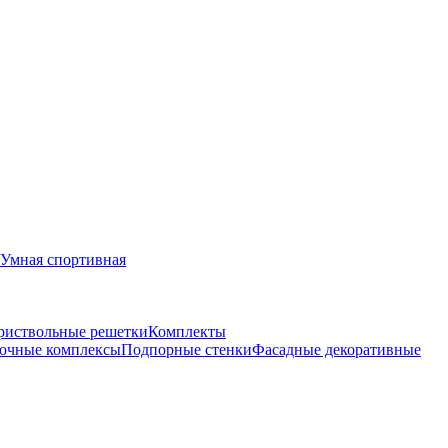
Умная спортивная
риствольные решетки
Комплекты
очные комплексы
Подпорные стенки
Фасадные декоративные