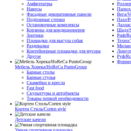
Амфитеатры
Роллер
Навесы
Папилл
Фасадные декоративные панели
Вега/V
Подпорные стенки
Пазл/P
Остановочные комплексы
Даллас
Корзины для кондиционеров
Шадэ/
Зонтики
Риф/Re
Площадки для выгула собак
Техно/
Раздевалки
Милан/
Контейнерные площадки для мусора
Лингот
Другое
Руф/Ro
Форрес
Мебель Хорека/HoReCa PuntoGroup
Барные столы
Барные стулья
Скамейки и кресла
Fast food
Скульптуры и артобъекты
Товары первой необходимости
Кортен Стиль/Corten style
Детские качели
Умная спортивная площадка