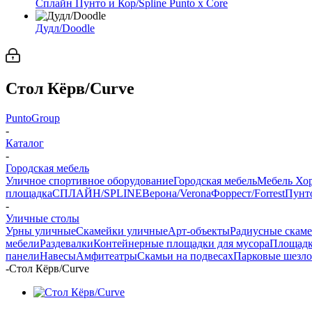
Сплайн Пунто и Кор/Spline Punto x Core
Дудл/Doodle
Стол Кёрв/Curve
PuntoGroup
-
Каталог
-
Городская мебель
Уличное спортивное оборудование
Городская мебель
Мебель Хо
площадка
СПЛАЙН/SPLINE
Верона/Verona
Форрест/Forrest
Пунто
-
Уличные столы
Урны уличные
Скамейки уличные
Арт-объекты
Радиусные скам
мебели
Раздевалки
Контейнерные площадки для мусора
Площадк
панели
Навесы
Амфитеатры
Скамьи на подвесах
Парковые шезл
-
Стол Кёрв/Curve