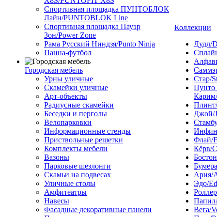
X8S/PUNTOFIT X8S
Спортивная площадка ПУНТОБЛОК
Лайн/PUNTOBLOK Line
Спортивная площадка Пауэр
Коллекции
Зон/Power Zone
Рама Русский Ниндзя/Punto Ninja
Дудл/D
Панна-футбол
Сплайн
Алфави
Городская мебель
Саммэ
Урны уличные
Стар/S
Скамейки уличные
Пунто
Арт-объекты
Карим/
Радиусные скамейки
Плинт/
Беседки и перголы
Джой/
Велопарковки
Стамбу
Информационные стенды
Инфини
Приствольные решетки
Флай/F
Комплекты мебели
Кёрв/C
Вазоны
Бостон
Парковые шезлонги
Бумера
Скамьи на подвесах
Ария/A
Уличные столы
Эдо/E
Амфитеатры
Роллер
Навесы
Папилл
Фасадные декоративные панели
Вега/V