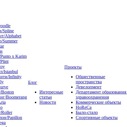
oodle
/Spline
т/Alphabet
р/Summer
tar
 и
Punto x Karim
Plint
Joy
Проекты
л/Istanbul
ти/Infinity
Общественные
ly
пространства
Блог
urve
Девелопмент
/Boston
Интересные
Департамент образования
нг/Boomerang
статьи
здравоохранения
ria
Новости
Коммерческие объекты
do
HoReCa
/Roller
Было-стало
он/Papillon
Спортивные объекты
ega