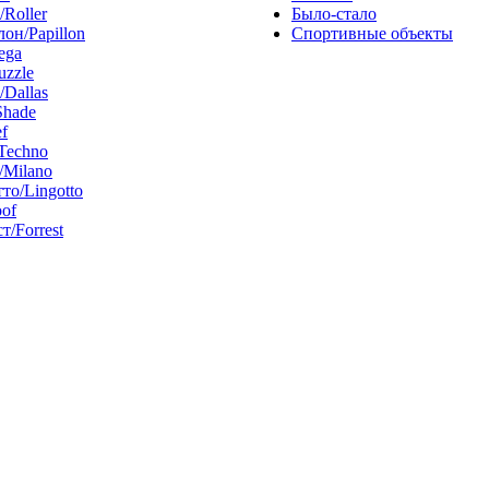
/Roller
Было-стало
он/Papillon
Спортивные объекты
ega
uzzle
/Dallas
Shade
f
Techno
Milano
то/Lingotto
of
т/Forrest