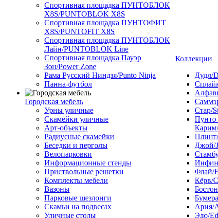
Спортивная площадка ПУНТОБЛОК
X8S/PUNTOBLOK X8S
Спортивная площадка ПУНТОФИТ
X8S/PUNTOFIT X8S
Спортивная площадка ПУНТОБЛОК
Лайн/PUNTOBLOK Line
Спортивная площадка Пауэр
Коллекции
Зон/Power Zone
Рама Русский Ниндзя/Punto Ninja
Дудл/D
Панна-футбол
Сплайн
Алфави
Городская мебель
Саммэ
Урны уличные
Стар/S
Скамейки уличные
Пунто
Арт-объекты
Карим/
Радиусные скамейки
Плинт/
Беседки и перголы
Джой/
Велопарковки
Стамбу
Информационные стенды
Инфини
Приствольные решетки
Флай/F
Комплекты мебели
Кёрв/C
Вазоны
Бостон
Парковые шезлонги
Бумера
Скамьи на подвесах
Ария/A
Уличные столы
Эдо/E