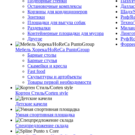
Подпорные стенки
Пазл/P
Остановочные комплексы
Даллас
Корзины для кондиционеров
Шадэ/
Зонтики
Риф/Re
Площадки для выгула собак
Техно/
Раздевалки
Милан/
Контейнерные площадки для мусора
Лингот
Другое
Руф/Ro
Форрес
Мебель Хорека/HoReCa PuntoGroup
Барные столы
Барные стулья
Скамейки и кресла
Fast food
Скульптуры и артобъекты
Товары первой необходимости
Кортен Стиль/Corten style
Детские качели
Умная спортивная площадка
Спецпредложение склада