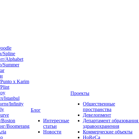
oodle
/Spline
т/Alphabet
р/Summer
tar
 и
Punto x Karim
Plint
Joy
Проекты
л/Istanbul
ти/Infinity
Общественные
ly
пространства
Блог
urve
Девелопмент
/Boston
Интересные
Департамент образования
нг/Boomerang
статьи
здравоохранения
ria
Новости
Коммерческие объекты
do
HoReCa