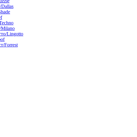
uzzle
/Dallas
Shade
f
Techno
Milano
то/Lingotto
of
т/Forrest