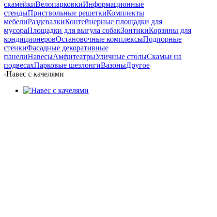
скамейки
Велопарковки
Информационные
стенды
Приствольные решетки
Комплекты
мебели
Раздевалки
Контейнерные площадки для
мусора
Площадки для выгула собак
Зонтики
Корзины для
кондиционеров
Остановочные комплексы
Подпорные
стенки
Фасадные декоративные
панели
Навесы
Амфитеатры
Уличные столы
Скамьи на
подвесах
Парковые шезлонги
Вазоны
Другое
-
Навес с качелями