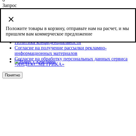
Запрос
Сайт использует cookies и сервис веб-аналитики Яндекс
Метрика, предоставляемый компанией ООО «ЯНДЕКС»,
119021, Россия, Москва, ул. Л. Толстого, 16.
Положите товары в корзину, отправьте нам на расчет, и мы
пришлем вам коммерческое предложение
Согласие на обработку персональных данных
Политика конфиденциальности
Согласие на получение рассылки рекламно-
информационных материалов
Согласие на обработку персональных данных сервиса
«ЯНДЕКС.МЕТРИКА»
Понятно