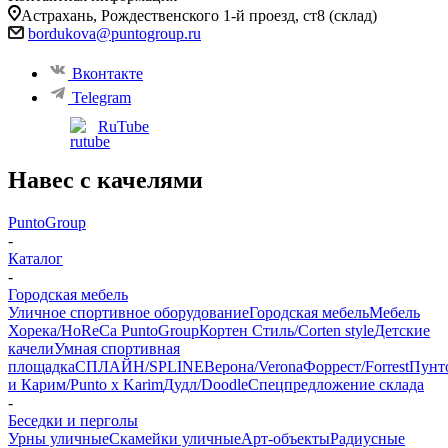
​Астрахань, Рождественского 1-й проезд, ст8 (склад)
bordukova@puntogroup.ru
Вконтакте
Telegram
RuTube
Навес с качелями
PuntoGroup
-
Каталог
-
Городская мебель
Уличное спортивное оборудование
Городская мебель
Мебель
Хорека/HoReCa PuntoGroup
Кортен Стиль/Corten style
Детские
качели
Умная спортивная
площадка
СПЛАЙН/SPLINE
Верона/Verona
Форрест/Forrest
Пунт
и Карим/Punto x Karim
Дудл/Doodle
Спецпредложение склада
-
Беседки и перголы
Урны уличные
Скамейки уличные
Арт-объекты
Радиусные