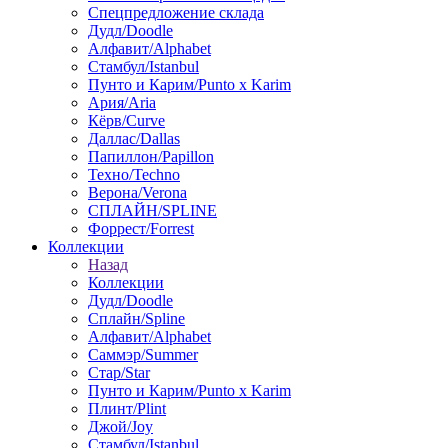
Спецпредложение склада
Дудл/Doodle
Алфавит/Alphabet
Стамбул/Istanbul
Пунто и Карим/Punto x Karim
Ария/Aria
Кёрв/Curve
Даллас/Dallas
Папиллон/Papillon
Техно/Techno
Верона/Verona
СПЛАЙН/SPLINE
Форрест/Forrest
Коллекции
Назад
Коллекции
Дудл/Doodle
Сплайн/Spline
Алфавит/Alphabet
Саммэр/Summer
Стар/Star
Пунто и Карим/Punto x Karim
Плинт/Plint
Джой/Joy
Стамбул/Istanbul