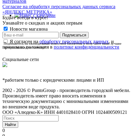
материалов
Согласие на обработку персональных данных сервиса
«ЯНДЕКС.МЕТРИКА»
Будьте всегда в курсе!
Узнавайте о скидках и акциях первым
Новости магазина
Я согласен на
обработку персональных данных
, и
Подпишитесь на еженедельный новостной бюллетень и получайте наши лучшие
принимаю положения в
политике конфиденциальности
материалы каждую пятницу!
Социальные сети
*работаем только с юридическими лицами и ИП
2002 - 2026 © PuntoGroup - производитель городской мебели.
Производитель имеет право вносить изменения в
техническую документацию с минимальными изменениями
во внешнем виде продукта.
ООО «Алюдеко-К» ИНН 4401028410 ОГРН 1024400509121
Найти
0
0