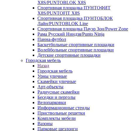
X8S/PUNTOBLOK X8S
Спортивная площадка ПУНТОФИТ
X8S/PUNTOFIT X8S
Спортивная площадка ПУНТОБЛОК
Лайн/PUNTOBLOK Line
Спортивная площадка Пауэр Зон/Power Zone
Рама Русский Ниндзя/Punto Ninja
Панна-футбол
Баскетбольные спортивные площадки
Волейбольные спортивные площадки
Детские спортивные площадки
Городская мебель
Назад
Городская мебель
Урны уличные
Скамейки уличные
Арт-объекты
Радиусные скамейки
Беседки и перголы
Велопарковки
Информационные стенды
Приствольные решетки
Комплекты мебели
Вазоны
Парковые шезлонги