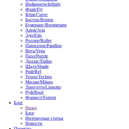
Инфинити/Infinity
Флай/Fly
Кёрв/Curve
Бостон/Boston
Бумеранг/Boomerang
Ария/Aria
Эдо/Edo
Роллер/Roller
Папиллон/Papillon
Вега/Vega
Пазл/Puzzle
Даллас/Dallas
Шадэ/Shade
Риф/Ref
Техно/Techno
Милан/Milano
Линготто/Lingotto
Руф/Roof
Форрест/Forrest
Блог
Назад
Блог
Интересные статьи
Новости
Проекты