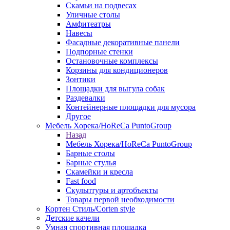
Скамьи на подвесах
Уличные столы
Амфитеатры
Навесы
Фасадные декоративные панели
Подпорные стенки
Остановочные комплексы
Корзины для кондиционеров
Зонтики
Площадки для выгула собак
Раздевалки
Контейнерные площадки для мусора
Другое
Мебель Хорека/HoReCa PuntoGroup
Назад
Мебель Хорека/HoReCa PuntoGroup
Барные столы
Барные стулья
Скамейки и кресла
Fast food
Скульптуры и артобъекты
Товары первой необходимости
Кортен Стиль/Corten style
Детские качели
Умная спортивная площадка